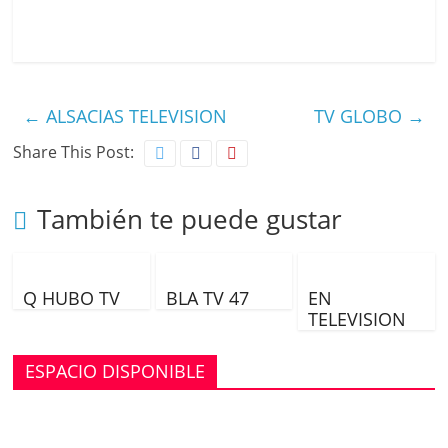
a
←
ALSACIAS TELEVISION
TV GLOBO
→
y
Share This Post:
V
También te puede gustar
i
Q HUBO TV
BLA TV 47
EN
TELEVISION
ESPACIO DISPONIBLE
d