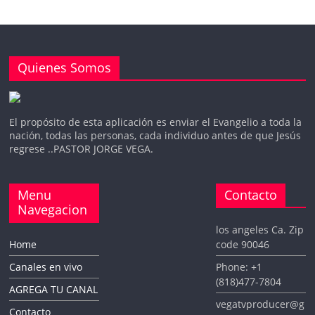
e
Quienes Somos
o
El propósito de esta aplicación es enviar el Evangelio a toda la
nación, todas las personas, cada individuo antes de que Jesús
regrese ..PASTOR JORGE VEGA.
Menu
Contacto
Navegacion
los angeles Ca. Zip
Home
code 90046
Canales en vivo
Phone: +1
(818)477-7804
AGREGA TU CANAL
vegatvproducer@g
Contacto