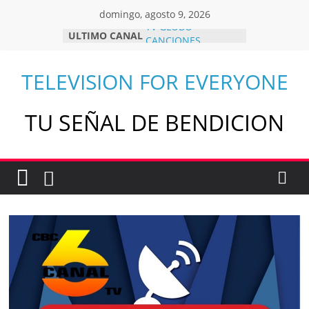
Skip
domingo, agosto 9, 2026
to
TV GLOBO
ULTIMO CANAL
content
CANCIONES
HOLIGO TV
Q HUBO TV
TELEVISION FOR EVERYONE
CAMPUS TELEVISION
TU SEÑAL DE BENDICION