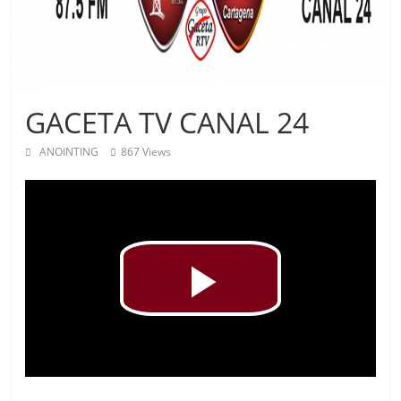
GACETA TV CANAL 24
ANOINTING
867 Views
P
l