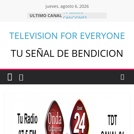
Skip
jueves, agosto 6, 2026
to
TV GLOBO
ULTIMO CANAL
content
CANCIONES
HOLIGO TV
Q HUBO TV
TELEVISION FOR EVERYONE
CAMPUS TELEVISION
TU SEÑAL DE BENDICION