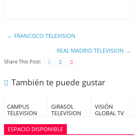
a
←
FRANCISCO TELEVISION
y
REAL MADRID TELEVISION
→
Share This Post:
V
También te puede gustar
i
CAMPUS
GIRASOL
VISIÓN
TELEVISION
TELEVISION
GLOBAL TV
d
ESPACIO DISPONIBLE