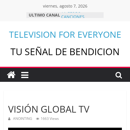
Skip
viernes, agosto 7, 2026
to
TV GLOBO
ULTIMO CANAL
content
CANCIONES
HOLIGO TV
Q HUBO TV
TELEVISION FOR EVERYONE
CAMPUS TELEVISION
TU SEÑAL DE BENDICION
VISIÓN GLOBAL TV
ANOINTING
1663 Views